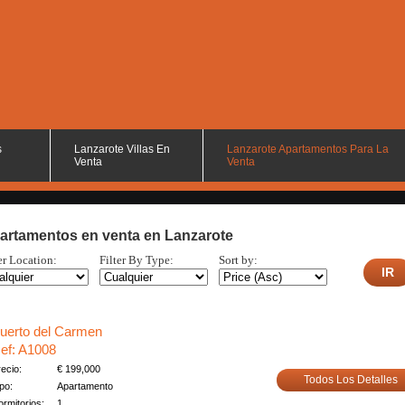
s
Lanzarote Villas En
Lanzarote Apartamentos Para La
Venta
Venta
artamentos en venta en Lanzarote
er Location:
Filter By Type:
Sort by:
uerto del Carmen
ef: A1008
ecio:
€ 199,000
Todos Los Detalles
po:
Apartamento
rmitorios:
1