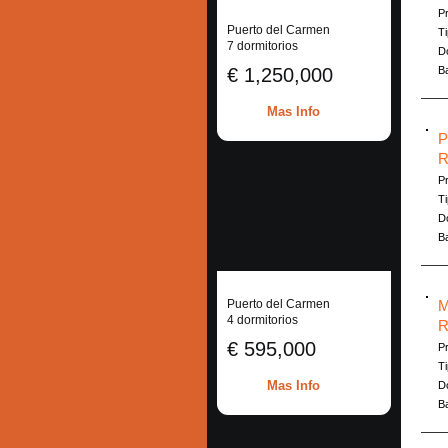
Pr
Puerto del Carmen
Ti
7 dormitorios
Do
€ 1,250,000
B
Mas Info
P
R
Pr
Ti
Do
B
Puerto del Carmen
M
4 dormitorios
R
€ 595,000
Pr
Ti
Mas Info
Do
B