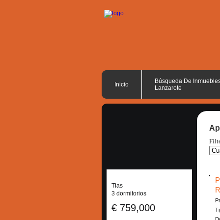
Búsqueda De Inmueble
Inicio
Lanzarote
Ap
Filt
P
Tias
R
3 dormitorios
Pr
€ 759,000
Ti
Do