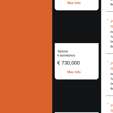
Mas Info
B
P
R
Pr
Ti
Do
B
Tahiche
4 dormitorios
€ 730,000
P
R
Mas Info
Pr
Ti
Do
B
P
R