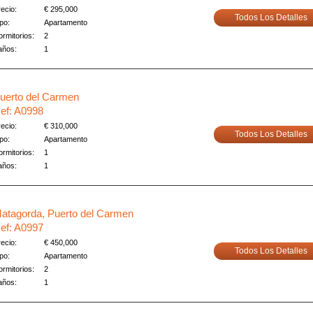
ecio:
€ 295,000
Todos Los Detalles
po:
Apartamento
rmitorios:
2
años:
1
uerto del Carmen
ef: A0998
ecio:
€ 310,000
Todos Los Detalles
po:
Apartamento
rmitorios:
1
años:
1
atagorda, Puerto del Carmen
ef: A0997
ecio:
€ 450,000
Todos Los Detalles
po:
Apartamento
rmitorios:
2
años:
1