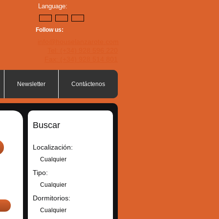
Language:
Follow us:
info@houselanzarote.com
Tel: (+34) 928 596 220
Fax: (+34) 928 514 801
Newsletter
Contáctenos
Buscar
Localización:
Cualquier
Tipo:
Cualquier
Dormitorios:
Cualquier