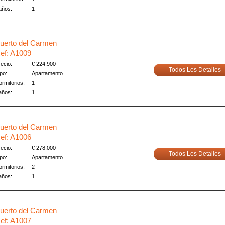
años:
1
uerto del Carmen
ef: A1009
ecio:
€ 224,900
Todos Los Detalles
po:
Apartamento
rmitorios:
1
años:
1
uerto del Carmen
ef: A1006
ecio:
€ 278,000
Todos Los Detalles
po:
Apartamento
rmitorios:
2
años:
1
uerto del Carmen
ef: A1007