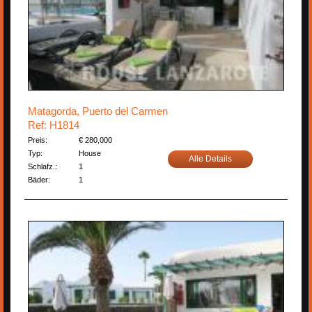
Matagorda, Puerto del Carmen
Ref: H1814
Preis:
€ 280,000
Typ:
House
Alle Details
Schlafz.:
1
Bäder:
1