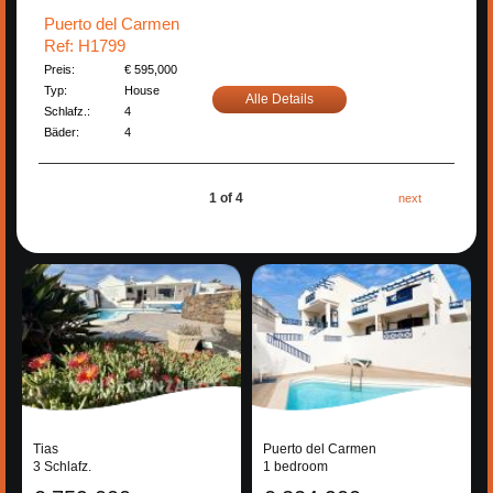
Puerto del Carmen
Ref: H1799
Preis:
€ 595,000
Typ:
House
Alle Details
Schlafz.:
4
Bäder:
4
1 of 4
next
Tias
Puerto del Carmen
3 Schlafz.
1 bedroom