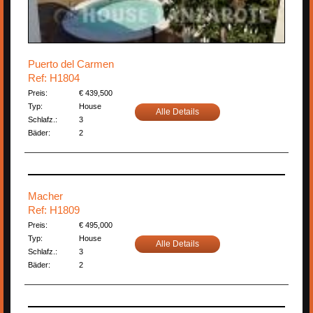
Puerto del Carmen
Ref: H1804
Preis:
€ 439,500
Typ:
House
Alle Details
Schlafz.:
3
Bäder:
2
Macher
Ref: H1809
Preis:
€ 495,000
Typ:
House
Alle Details
Schlafz.:
3
Bäder:
2