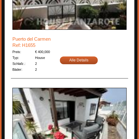
Puerto del Carmen
Ref: H1655
Preis:
€ 400,000
Typ:
House
Alle Details
Schlafz.:
2
Bäder:
2