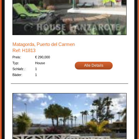
Matagorda, Puerto del Carmen
Ref: H1813
Preis:
€ 290,000
Typ:
House
Alle Details
Schlafz.:
1
Bäder:
1