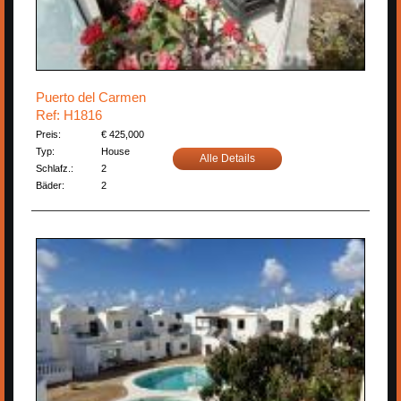
Puerto del Carmen
Ref: H1816
Preis:
€ 425,000
Typ:
House
Alle Details
Schlafz.:
2
Bäder:
2